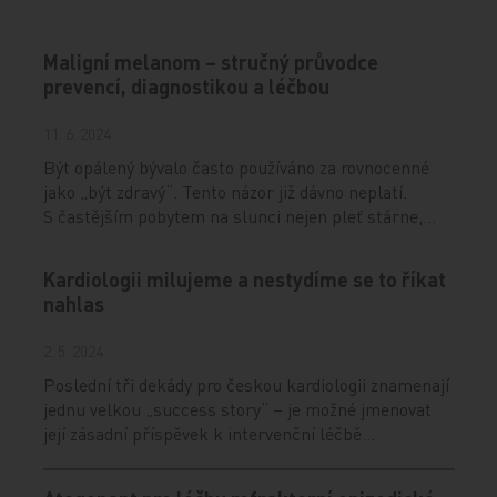
Maligní melanom – stručný průvodce
prevencí, diagnostikou a léčbou
11. 6. 2024
Být opálený bývalo často používáno za rovnocenné
jako „být zdravý“. Tento názor již dávno neplatí.
S častějším pobytem na slunci nejen pleť stárne,…
Kardiologii milujeme a nestydíme se to říkat
nahlas
2. 5. 2024
Poslední tři dekády pro českou kardiologii znamenají
jednu velkou „success story“ – je možné jmenovat
její zásadní příspěvek k intervenční léčbě…