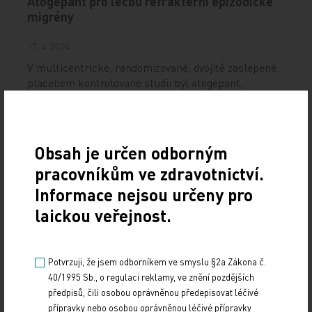
Atogepant pro léčbu refrakterní epizodické
migrény
17. 4. 2024
V multicentrické, randomizované, dvojitě zaslepené,
placebem kontrolované studii byl atogepant,
perorální vysokoafinitní antagonista receptoru
CGRP,…
Obsah je určen odborným
NUDZ nabízí kurs pro rodiče dětí s úzkostí
pracovníkům ve zdravotnictví.
13. 12. 2024
Informace nejsou určeny pro
Národní ústav duševního zdraví (NUDZ) připravil
laickou veřejnost.
kurs pro rodiče dětí s úzkostmi. Účast nabízí zdarma
ve 14 městech České republiky v rámci testovací…
Potvrzuji, že jsem odborníkem ve smyslu §2a Zákona č.
Evropská směrnice ohrozí klíčové léky, varují
40/1995 Sb., o regulaci reklamy, ve znění pozdějších
farmaceutické firmy
předpisů, čili osobou oprávněnou předepisovat léčivé
přípravky nebo osobou oprávněnou léčivé přípravky