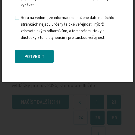
28. 11. 2024
vydávat.
Nová evropská směrnice o čištění městských
Beru na vědomí, že informace obsažené dále na těchto
odpadních vod v současném znění ohrožuje budoucí
stránkách nejsou určeny laické veřejnosti, nýbrž
dostupnost nezbytných léků včetně antibiotik,…
zdravotnickým odborníkům, a to se všemi riziky a
důsledky z toho plynoucími pro laickou veřejnost.
Pohár přetekl. Malé nemocnice chtějí hnát
ministerstvo k soudu
POTVRDIT
16. 10. 2024
Asociace českých a moravských nemocnic (AČMN)
se ostře ohradila proti návrhu restriktivní úhradové
vyhlášky pro rok 2025, kterou předložilo…
NAČÍST DALŠÍ (311)
1
23
Předchozí
24
25
50