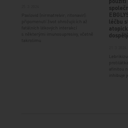
použití
25. 3. 2024
společn
EBGLYS
Paxlovid (nirmatrelvir; ritonavir):
léčbu s
připomenutí život ohrožujících až
fatálních lékových interakcí
atopick
s některými imunosupresivy, včetně
dospělý
takrolimu
21. 3. 2024
Lebrikiz
protilátk
afinitou 
inhibuje 