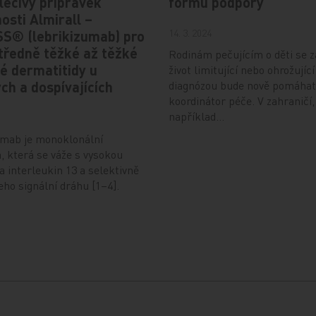
 léčivý přípravek
formu podpory
osti Almirall –
14. 3. 2024
S® (lebrikizumab) pro
tředně těžké až těžké
Rodinám pečujícím o děti se 
é dermatitidy u
život limitující nebo ohrožující
ch a dospívajících
diagnózou bude nově pomáhat
koordinátor péče. V zahraničí,
například…
umab je monoklonální
a, která se váže s vysokou
na interleukin 13 a selektivně
jeho signální dráhu [1–4].