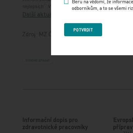
Beru na vědomí, že informace
nejlepších“. Vzdát se funkce ředitele IKEM se rozhodl 
odborníkům, a to se všemi riz
Další aktuální zprávy čtěte ZDE.
POTVRDIT
Zdroj: MZ ČR + IKEM
TISKOVÉ ZPRÁVY
Informační dopis pro
Evropsk
zdravotnické pracovníky
příprav