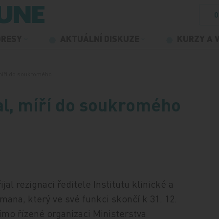
O
GRESY
AKTUÁLNÍ DISKUZE
KURZY A 
 míří do soukromého…
al, míří do soukromého
al rezignaci ředitele Institutu klinické a
ana, který ve své funkci skončí k 31. 12.
ímo řízené organizaci Ministerstva