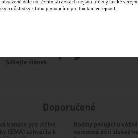
 obsažené dále na těchto stránkách nejsou určeny laické veřejn
k 31. 12. 2018.
iky a důsledky z toho plynoucími pro laickou veřejnost.
Sdílejte článek
Doporučené
á komise pro léčivé
Rodiny pečující o vážně
ky (EMA) schválila k
nemocné děti získají n