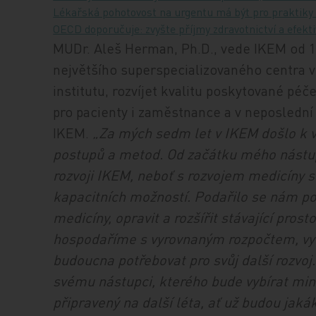
Lékařská pohotovost na urgentu má být pro praktiky
OECD doporučuje: zvyšte příjmy zdravotnictví a efekti
MUDr. Aleš Herman, Ph.D., vede IKEM od 1.
největšího superspecializovaného centra v
institutu, rozvíjet kvalitu poskytované péče
pro pacienty i zaměstnance a v neposlední
IKEM.
„Za mých sedm let v IKEM došlo k 
postupů a metod. Od začátku mého nástu
rozvoji IKEM, neboť s rozvojem medicíny s
kapacitních možností. Podařilo se nám po
medicíny, opravit a rozšířit stávající pros
hospodaříme s vyrovnaným rozpočtem, vytv
budoucna potřebovat pro svůj další rozvoj.
svému nástupci, kterého bude vybírat mini
připravený na další léta, ať už budou jakák