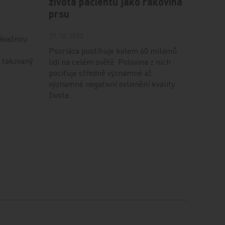
života pacientů jako rakovina
prsu
19. 12. 2023
závažnou
Psoriáza postihuje kolem 60 milionů
 takzvaný
lidí na celém světě. Polovina z nich
pociťuje středně významné až
významné negativní ovlivnění kvality
života…