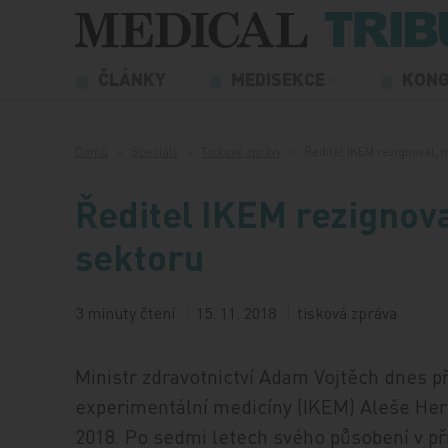
Přeskočit na obsah
ČLÁNKY
MEDISEKCE
KON
Domů
Speciály
Tiskové zprávy
Ředitel IKEM rezignoval,
Ředitel IKEM rezignov
sektoru
3 minuty čtení
15. 11. 2018
tisková zpráva
Ministr zdravotnictví Adam Vojtěch dnes přij
experimentální medicíny (IKEM) Aleše Herm
2018. Po sedmi letech svého působení v př