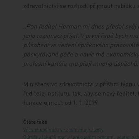
zdravotnictví se rozhodl přijmout nabídk
„
Pan ředitel Herman mi dnes předal svůj 
jeho rezignaci přijal. V první řadě bych 
působení ve vedení špičkového pracoviště j
poskytované péče a navíc má ekonomicky s
profesní kariéře mu přeji mnoho úspěchů
Ministerstvo zdravotnictví v příštím týdnu
ředitele Institutu, tak, aby se nový ředitel
funkce ujmout od 1. 1. 2019.
Čtěte také
Včasné podání krve zachraňuje životy
Odměny lékařů rostly loni o sedm procent, sester o d