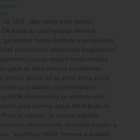
 povinná
vitu
 10. 2011. Jako tehdy nový ředitel
 ČR dostal za úkol vylepšit renomé
, garantovat rozvoj institutu a perspektivu
 řadě ekonomicky stabilizovat hospodaření
výraznému rozvoji nových medicínských
pu jsem se také věnoval stavebnímu
e institut dostal až na samý strop svých
stavit nový pavilon experimentální
tory IKEM. Ekonomicky se institutu daří,
ořili jsme rezervy, které IKEM bude do
 Proto si myslím, že institut předám
sterstvo zdravotnictví, ve skvělé kondici a
oli,“
vysvětluje MUDr. Herman a dodává: