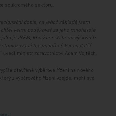
u ze soukromého sektoru.
rezignační dopis, na jehož základě jsem
mu chtěl velmi poděkovat za jeho mnohaleté
ako je IKEM, který neustále rozvíjí kvalitu
tabilizované hospodaření. V jeho další
,“ uvedl ministr zdravotnictví Adam Vojtěch.
 vypíše otevřené výběrové řízení na nového
, který z výběrového řízení vzejde, mohl své
vanáct