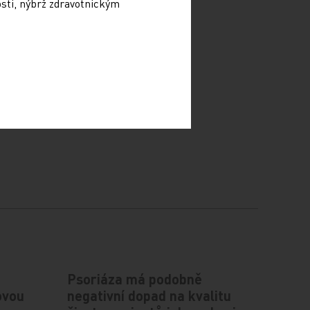
osti, nýbrž zdravotnickým
Psoriáza má podobně
ovou
negativní dopad na kvalitu