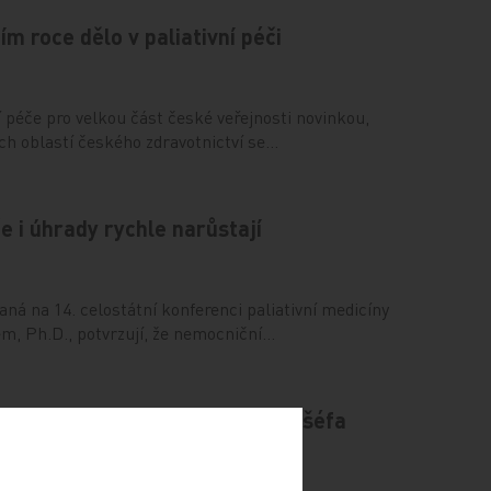
m roce dělo v paliativní péči
ní péče pro velkou část české veřejnosti novinkou,
ých oblastí českého zdravotnictví se…
če i úhrady rychle narůstají
ná na 14. celostátní konferenci paliativní medicíny
m, Ph.D., potvrzují, že nemocniční…
 pracovní podmínky bez dobrého šéfa