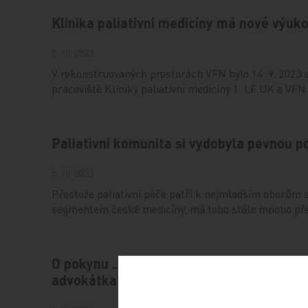
Klinika paliativní medicíny má nové výu
5. 10. 2023
V rekonstruovaných prostorách VFN bylo 14. 9. 2023 
pracoviště Kliniky paliativní medicíny 1. LF UK a VFN
Paliativní komunita si vydobyla pevnou po
5. 10. 2023
Přestože paliativní péče patří k nejmladším oborům a j
segmentem české medicíny, má toho stále mnoho př
O pokynu „neresuscitovat“ musí pacient 
advokátka