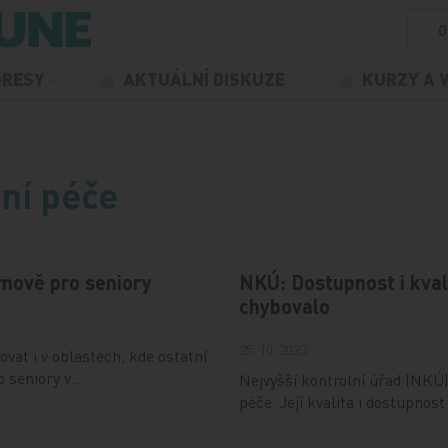
O
GRESY
AKTUÁLNÍ DISKUZE
KURZY A 
ní péče
omově pro seniory
NKÚ: Dostupnost i kvali
chybovalo
25. 10. 2023
vat i v oblastech, kde ostatní
o seniory v…
Nejvyšší kontrolní úřad (NKÚ) 
péče. Její kvalita i dostupno