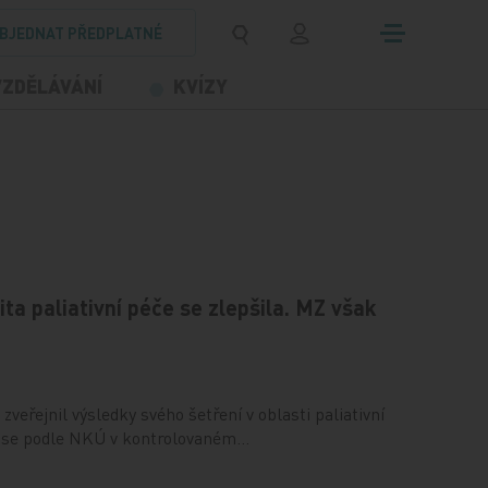
BJEDNAT PŘEDPLATNÉ
VZDĚLÁVÁNÍ
KVÍZY
ta paliativní péče se zlepšila. MZ však
zveřejnil výsledky svého šetření v oblasti paliativní
st se podle NKÚ v kontrolovaném…