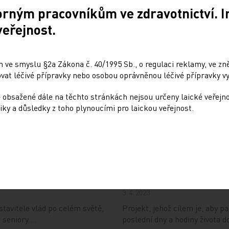
15. 5. 2023
orným pracovníkům ve zdravotnictví. 
běhlou praxi ohledně pokynů
Institut Pallium vytváří prost
veřejnost.
inspiraci ve snaze změnit vní
 ve smyslu §2a Zákona č. 40/1995 Sb., o regulaci reklamy, ve zněn
sociálních službách
Virtuální dětský hospic 
at léčivé přípravky nebo osobou oprávněnou léčivé přípravky vy
21. 4. 2023
 obsažené dále na těchto stránkách nejsou určeny laické veřejn
ritérií pro práci v sociálních
Historickou usedlost Cibulka, 
iky a důsledky z toho plynoucími pro laickou veřejnost.
, stačí když…
Nadace rodiny Vlčkových, aby
rve pak přemýšlí o
Unikátní spolupráce ur
Česko na post světové
3. 4. 2023
tavitele vlád po celém světě,
Projekt, jehož cílem je, aby p
o seniory.…
poslední dny a hodiny života