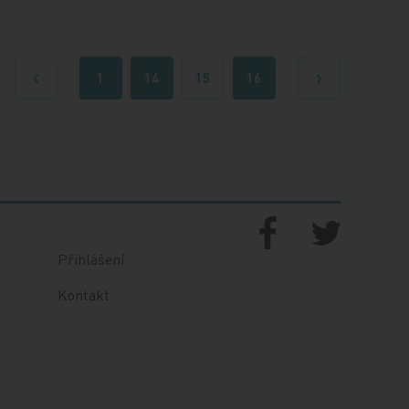
1
14
15
16
Předchozí
Další
Přihlášení
Kontakt