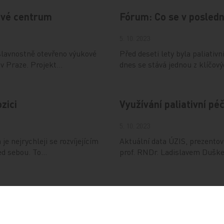
kové centrum
Fórum: Co se v poslední
5. 10. 2023
slavnostně otevřeno výukové
Před deseti lety byla paliativ
 v Praze. Projekt…
dnes se stává jednou z klíčov
zici
Využívání paliativní pé
5. 10. 2023
e nejrychleji se rozvíjejícím
Aktuální data ÚZIS, prezentova
ed sebou. To…
prof. RNDr. Ladislavem Duške
vědět, varuje
Krejčí: Peníze a lepší
zaměstnance neudrží