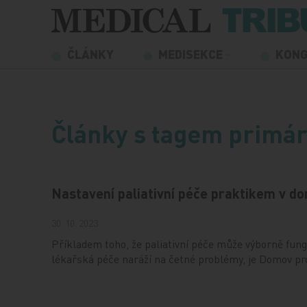
Přeskočit na obsah
ČLÁNKY
MEDISEKCE
KON
Články s tagem primár
Nastavení paliativní péče praktikem v d
30. 10. 2023
Příkladem toho, že paliativní péče může výborně fungo
lékařská péče naráží na četné problémy, je Domov pr